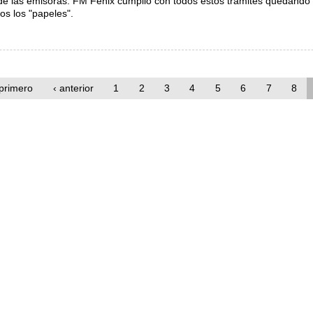
l de las emisoras. FM Fénix cumplió con todos estos trámites quedando
os los "papeles".
les
primero
‹ anterior
1
2
3
4
5
6
7
8