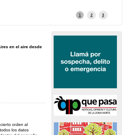
1
2
3
ires en el aire desde
ierto orden al
 todos los datos