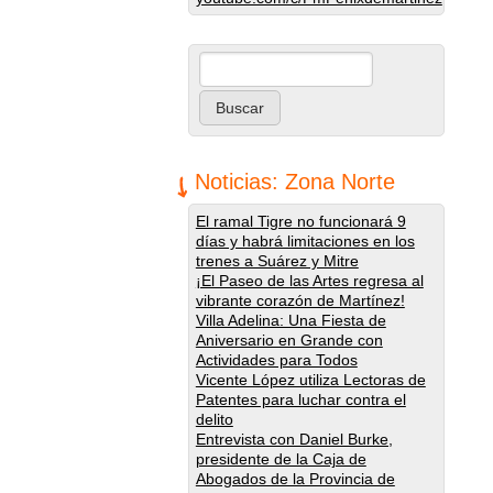
Buscar
Formulario de búsqueda
Noticias: Zona Norte
El ramal Tigre no funcionará 9
días y habrá limitaciones en los
trenes a Suárez y Mitre
¡El Paseo de las Artes regresa al
vibrante corazón de Martínez!
Villa Adelina: Una Fiesta de
Aniversario en Grande con
Actividades para Todos
Vicente López utiliza Lectoras de
Patentes para luchar contra el
delito
Entrevista con Daniel Burke,
presidente de la Caja de
Abogados de la Provincia de