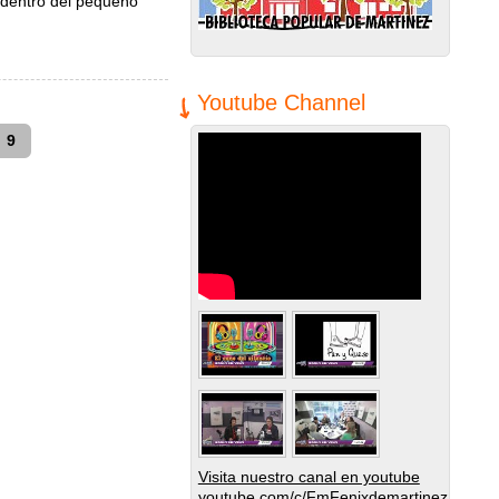
 dentro del pequeño
Youtube Channel
9
Visita nuestro canal en youtube
youtube.com/c/FmFenixdemartinez