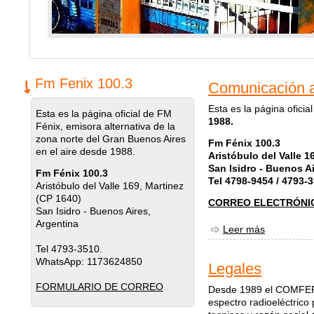
Fm Fenix 100.3
Comunicación a
Esta es la página oficia
Esta es la página oficial de FM
1988.
Fénix, emisora alternativa de la
zona norte del Gran Buenos Aires
Fm Fénix 100.3
en el aire desde 1988.
Aristóbulo del Valle 1
San Isidro - Buenos A
Fm Fénix 100.3
Tel 4798-9454 / 4793-3
Aristóbulo del Valle 169, Martinez
(CP 1640)
CORREO ELECTRÓNI
San Isidro - Buenos Aires,
Argentina
Leer más
sobre Comu
Tel 4793-3510.
WhatsApp: 1173624850
Legales
FORMULARIO DE CORREO
Desde 1989 el COMFER (
espectro radioeléctrico 