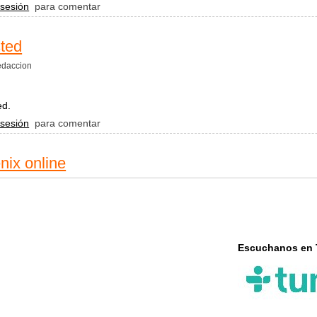
Fenix 100.3
 sesión
para comentar
sted
daccion
ed.
tangos y usted
 sesión
para comentar
ix online
Escuchanos en 