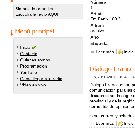
Número
1
Sintonia informativa
Artist
Escucha la radio
AQUI
Fm Fenix 100.3
Album
Menú principal
archivo
Año
Etiqueta
Inicio
Leer más
sobre Fm F
Inicie
Contacto
Quienes somos
Programacion
Dialogo Franco
YouTube
Lun, 29/01/2018 - 10:45 -
R
Como llegar a la radio
Dialogo Franco es un pr
Video en vivo
comunicación para las d
discapacidad, la segurida
provincial y de la regió
corrientes de opinión 
is not currently schedul
Leer más
sobre Dial
Inicie