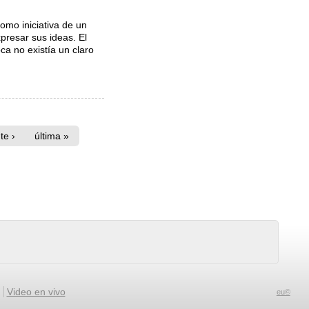
omo iniciativa de un
resar sus ideas. El
 no existí­a un claro
te ›
última »
Video en vivo
eu©