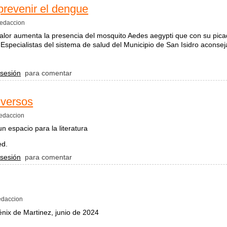
prevenir el dengue
edaccion
alor aumenta la presencia del mosquito Aedes aegypti que con su pica
Especialistas del sistema de salud del Municipio de San Isidro aconsej
ejos para prevenir el dengue
 sesión
para comentar
 versos
edaccion
n espacio para la literatura
ed.
memorias y versos
 sesión
para comentar
daccion
ix de Martinez, junio de 2024