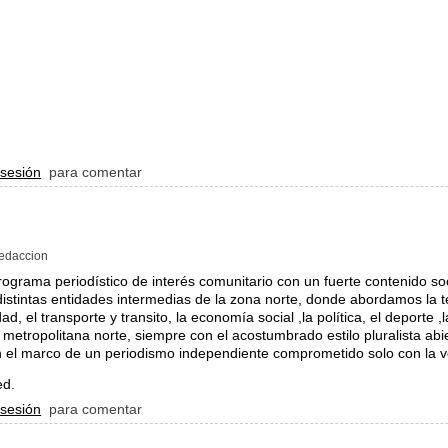
enix 100.3 - archivo
 sesión
para comentar
edaccion
ograma periodí­stico de interés comunitario con un fuerte contenido so
istintas entidades intermedias de la zona norte, donde abordamos la t
d, el transporte y transito, la economí­a social ,la polí­tica, el deporte ,
n metropolitana norte, siempre con el acostumbrado estilo pluralista abi
en el marco de un periodismo independiente comprometido solo con la 
ed.
ogo Franco
 sesión
para comentar