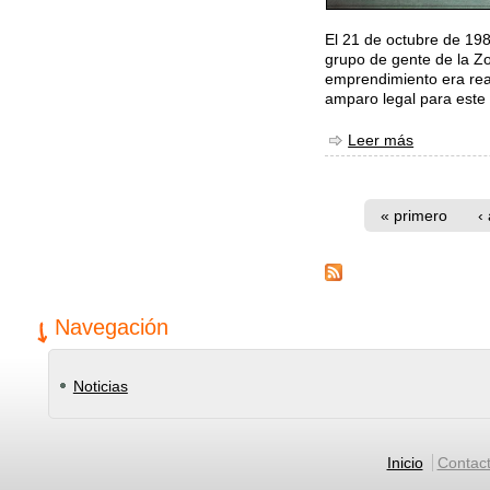
El 21 de octubre de 19
grupo de gente de la Z
emprendimiento era rea
amparo legal para este 
Leer más
sobre Histo
Páginas
« primero
‹
Navegación
Noticias
Menú principal
Inicio
Contac