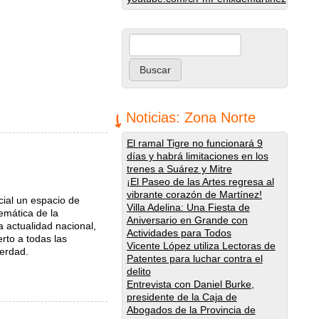
Buscar
Formulario de búsqueda
Noticias: Zona Norte
El ramal Tigre no funcionará 9
días y habrá limitaciones en los
trenes a Suárez y Mitre
¡El Paseo de las Artes regresa al
vibrante corazón de Martínez!
cial un espacio de
Villa Adelina: Una Fiesta de
emática de la
Aniversario en Grande con
la actualidad nacional,
Actividades para Todos
erto a todas las
Vicente López utiliza Lectoras de
verdad.
Patentes para luchar contra el
delito
Entrevista con Daniel Burke,
presidente de la Caja de
Abogados de la Provincia de