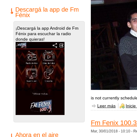
Descargá la app de Fm
Fénix
¡Descargá la app Android de Fm
Fénix para escuchar la radio
donde quieras!
is not currently schedul
Leer más
sobre De a
Inicie
Fm Fenix 100.3 
Mar, 30/01/2018 - 10:10 -
R
Ahora en el aire