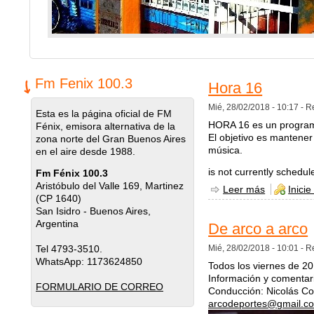
Fm Fenix 100.3
Hora 16
Mié, 28/02/2018 - 10:17 -
R
Esta es la página oficial de FM
HORA 16 es un programa 
Fénix, emisora alternativa de la
El objetivo es mantener
zona norte del Gran Buenos Aires
música.
en el aire desde 1988.
is not currently schedul
Fm Fénix 100.3
Aristóbulo del Valle 169, Martinez
Leer más
sobre Hor
Inicie
(CP 1640)
San Isidro - Buenos Aires,
Argentina
De arco a arco
Tel 4793-3510.
Mié, 28/02/2018 - 10:01 -
R
WhatsApp: 1173624850
Todos los viernes de 20
Información y comentari
FORMULARIO DE CORREO
Conducción: Nicolás Cor
arcodeportes@gmail.c