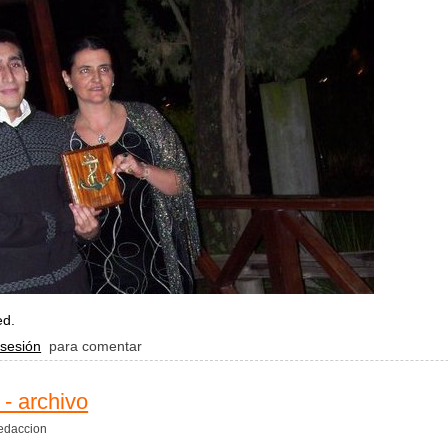
ed.
rco a arco
 sesión
para comentar
- archivo
edaccion