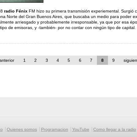
88
radio Fénix
FM hizo su primera transmisión experiemental. Surgió c
ona Norte del Gran Buenos Aires, que buscaba un medio para poder exp
lmente arriesgado y probablemente irresponsable, ya que por esa época
tipo de emisoras, y -también- por no contar con ningún tipo de capital.
ria de la Radio
 anterior
1
2
3
4
5
6
7
8
9
siguien
to
Quienes somos
Programacion
YouTube
Como llegar a la radio