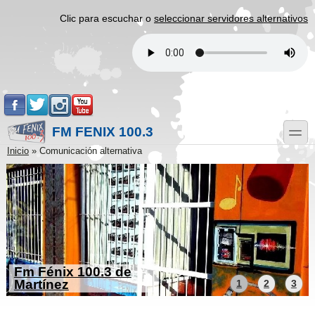
Pasar al contenido principal
Skip to search
Clic para escuchar o
seleccionar servidores alternativos
.
.
.
.
FM FENIX 100.3
toggle
Usted está aquí
Inicio
»
Comunicación alternativa
Fm Fénix 100.3 de
Martínez
1
2
3