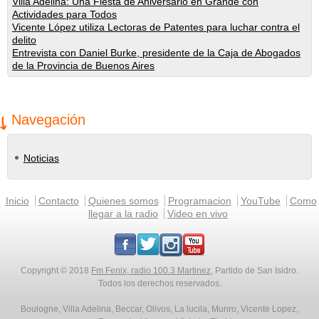
Villa Adelina: Una Fiesta de Aniversario en Grande con
Actividades para Todos
Vicente López utiliza Lectoras de Patentes para luchar contra el
delito
Entrevista con Daniel Burke, presidente de la Caja de Abogados
de la Provincia de Buenos Aires
Navegación
Noticias
Menú principal
Inicio
Contacto
Quienes somos
Programacion
YouTube
Como
llegar a la radio
Video en vivo
.
.
.
.
Copyright © 2018
Fm Fenix, radio 100.3 Martinez
, Partido de San Isidro.
Todos los derechos reservados.
Boulogne, Villa Adelina, Beccar, Olivos, La lucila, Munro, Vicente Lopez,