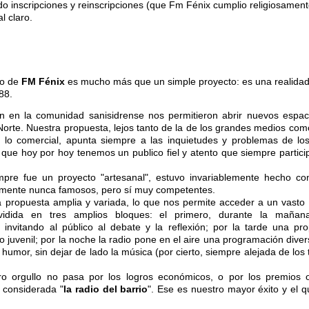
o inscripciones y reinscripciones (que Fm Fénix cumplio religiosament
l claro.
vo de
FM Fénix
es mucho más que un simple proyecto: es una realida
88.
n en la comunidad sanisidrense nos permitieron abrir nuevos espac
Norte. Nuestra propuesta, lejos tanto de la de los grandes medios co
 lo comercial, apunta siempre a las inquietudes y problemas de los
que hoy por hoy tenemos un publico fiel y atento que siempre partici
pre fue un proyecto "artesanal", estuvo invariablemente hecho con
emente nunca famosos, pero sí­ muy competentes.
propuesta amplia y variada, lo que nos permite acceder a un vasto
vidida en tres amplios bloques: el primero, durante la maña
ca, invitando al público al debate y la reflexión; por la tarde una p
o juvenil; por la noche la radio pone en el aire una programación div
el humor, sin dejar de lado la música (por cierto, siempre alejada de l
o orgullo no pasa por los logros económicos, o por los premios o
r considerada "
la radio del barrio
". Ese es nuestro mayor éxito y el 