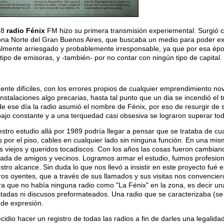
88
radio Fénix
FM hizo su primera transmisión experiemental. Surgió c
ona Norte del Gran Buenos Aires, que buscaba un medio para poder exp
lmente arriesgado y probablemente irresponsable, ya que por esa época
tipo de emisoras, y -también- por no contar con ningún tipo de capital.
mente difí­ciles, con los errores propios de cualquier emprendimiento no
nstalaciones algo precarias, hasta tal punto que un dia se incendió el 
de ese dí­a la radio asumió el nombre de Fénix, por eso de resurgir de 
jo constante y a una terquedad casi obsesiva se lograron superar tod
estro estudio allá por 1989 podrí­a llegar a pensar que se trataba de 
os por el piso, cables en cualquier lado sin ninguna función. En una m
s viejos y queridos tocadiscos. Con los años las cosas fueron cambiando
ada de amigos y vecinos. Logramos armar el estudio, fuimos profesion
ro alcance. Sin duda lo que nos llevó a insistir en este proyecto fué e
os oyentes, que a través de sus llamados y sus visitas nos convencier
ra que no habí­a ninguna radio como "La Fénix" en la zona, es decir u
adas ni discusos preformateados. Una radio que se caracterizaba (se c
 de expresión.
io hacer un registro de todas las radios a fin de darles una legalida