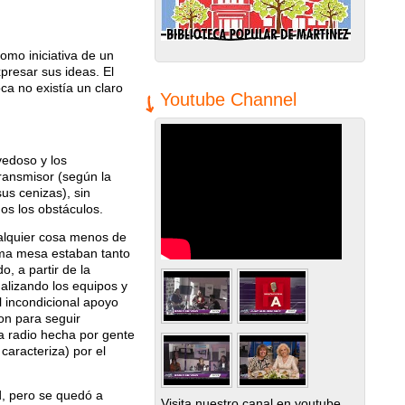
omo iniciativa de un
resar sus ideas. El
 no existí­a un claro
Youtube Channel
vedoso y los
transmisor (según la
sus cenizas), sin
os los obstáculos.
cualquier cosa menos de
isma mesa estaban tanto
, a partir de la
alizando los equipos y
l incondicional apoyo
on para seguir
na radio hecha por gente
aracteriza) por el
d, pero se quedó a
Visita nuestro canal en youtube