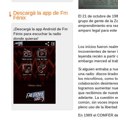
Descargá la app de Fm
El 21 de octubre de 19
Fénix
grupo de gente de la Z
emprendimiento era rea
¡Descargá la app Android de Fm
amparo legal para este 
Fénix para escuchar la radio
donde quieras!
Los iní­cios fueron real
incovenientes de tener i
leyenda recién a partir 
embargo merced al traba
Si alguien entraba a nu
una radio: discos tirad
los microfónos, como lo
colaboración desinteres
logramos aumentar nuest
que recibimos de nuestr
adelante. La cuestión e
común, sin voces impost
pleno uso de la libertad
En 1989 el COMFER decid