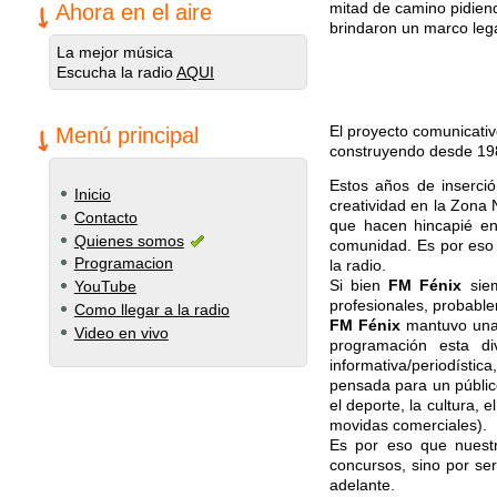
mitad de camino pidiend
Ahora en el aire
brindaron un marco lega
La mejor música
Escucha la radio
AQUI
El proyecto comunicati
Menú principal
construyendo desde 19
Estos años de inserció
Inicio
creatividad en la Zona 
Contacto
que hacen hincapié en
Quienes somos
comunidad. Es por eso 
Programacion
la radio.
Si bien
FM Fénix
siem
YouTube
profesionales, probabl
Como llegar a la radio
FM Fénix
mantuvo una 
Video en vivo
programación esta di
informativa/periodí­sti
pensada para un públic
el deporte, la cultura, 
movidas comerciales).
Es por eso que nuestr
concursos, sino por se
adelante.