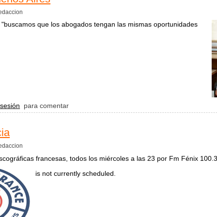
edaccion
: "buscamos que los abogados tengan las mismas oportunidades
evista con Daniel Burke, presidente de la Caja de Abogados de la Prov
 sesión
para comentar
ia
edaccion
cográficas francesas, todos los miércoles a las 23 por Fm Fénix 100.
is not currently scheduled.