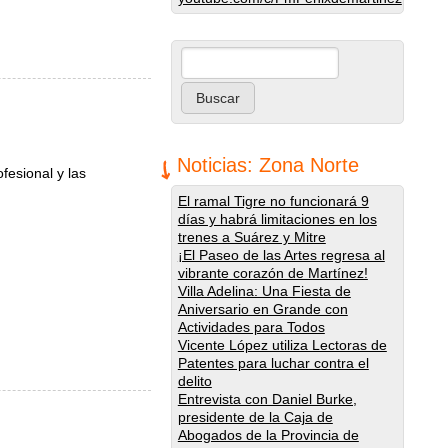
Buscar
Formulario de búsqueda
Noticias: Zona Norte
fesional y las
El ramal Tigre no funcionará 9
días y habrá limitaciones en los
trenes a Suárez y Mitre
¡El Paseo de las Artes regresa al
vibrante corazón de Martínez!
Villa Adelina: Una Fiesta de
Aniversario en Grande con
Actividades para Todos
Vicente López utiliza Lectoras de
Patentes para luchar contra el
delito
Entrevista con Daniel Burke,
presidente de la Caja de
Abogados de la Provincia de