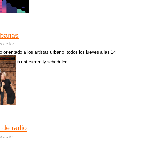
cio Trantor
rbanas
edaccion
 orientado a los artistas urbano, todos los jueves a las 14
is not currently scheduled.
s bandas urbanas
 de radio
edaccion