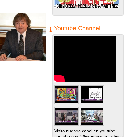
Youtube Channel
incia de Buenos Aires
3
Visita nuestro canal en youtube
youtube.com/c/FmFenixdemartinez