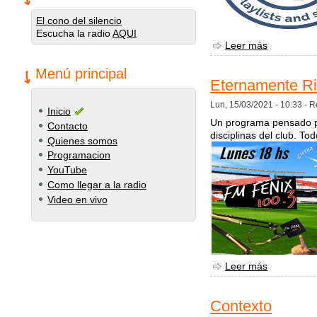
El cono del silencio
Escucha la radio
AQUI
Leer más
sobre Hech
Menú principal
Eternamente Ri
Lun, 15/03/2021 - 10:33 -
R
Inicio
Un programa pensado par
Contacto
disciplinas del club. To
Quienes somos
Programacion
YouTube
Como llegar a la radio
Video en vivo
Leer más
sobre Eter
Contexto