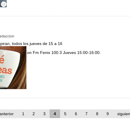
analizados
edaccion
iran, todos los jueves de 15 a 16
on Fm Fenix 100.3 Jueves 15:00-16:00.
 de ideas
 anterior
1
2
3
4
5
6
7
8
9
siguien