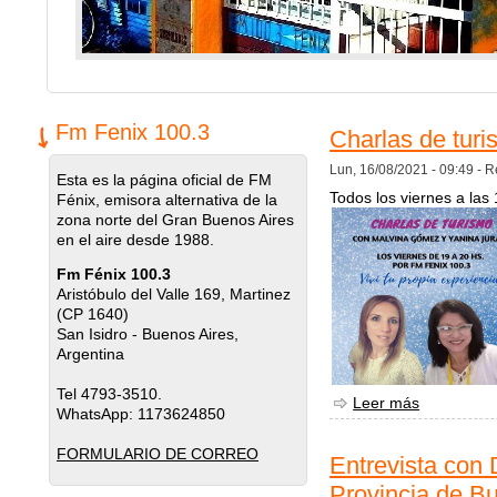
Fm Fenix 100.3
Charlas de tur
Lun, 16/08/2021 - 09:49 -
R
Esta es la página oficial de FM
Todos los viernes a las 
Fénix, emisora alternativa de la
zona norte del Gran Buenos Aires
en el aire desde 1988.
Fm Fénix 100.3
Aristóbulo del Valle 169, Martinez
(CP 1640)
San Isidro - Buenos Aires,
Argentina
Tel 4793-3510.
Leer más
sobre Char
WhatsApp: 1173624850
FORMULARIO DE CORREO
Entrevista con 
Provincia de B