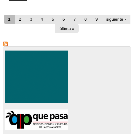
Páginas
1
2
3
4
5
6
7
8
9
siguiente ›
última »