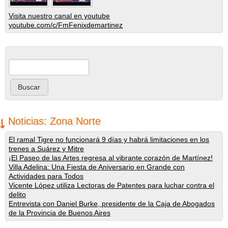
Visita nuestro canal en youtube
youtube.com/c/FmFenixdemartinez
Buscar
Formulario de búsqueda
Noticias: Zona Norte
El ramal Tigre no funcionará 9 días y habrá limitaciones en los
trenes a Suárez y Mitre
¡El Paseo de las Artes regresa al vibrante corazón de Martínez!
Villa Adelina: Una Fiesta de Aniversario en Grande con
Actividades para Todos
Vicente López utiliza Lectoras de Patentes para luchar contra el
delito
Entrevista con Daniel Burke, presidente de la Caja de Abogados
de la Provincia de Buenos Aires