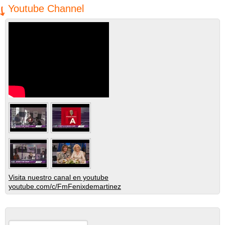
Youtube Channel
Visita nuestro canal en youtube
youtube.com/c/FmFenixdemartinez
Buscar
Formulario de búsqueda