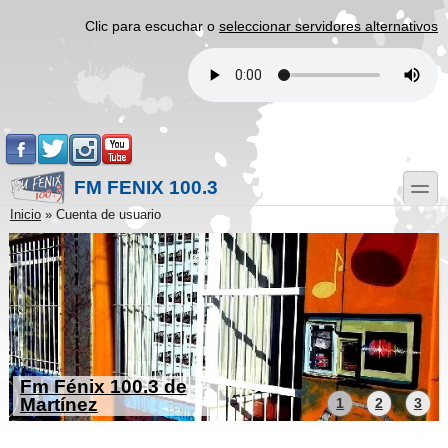
Pasar al contenido principal
Skip to search
Clic para escuchar o
seleccionar servidores alternativos
.
.
.
.
FM FENIX 100.3
toggle
Usted está aquí
Inicio
»
Cuenta de usuario
Fm Fénix 100.3 de
Martínez
1
2
3