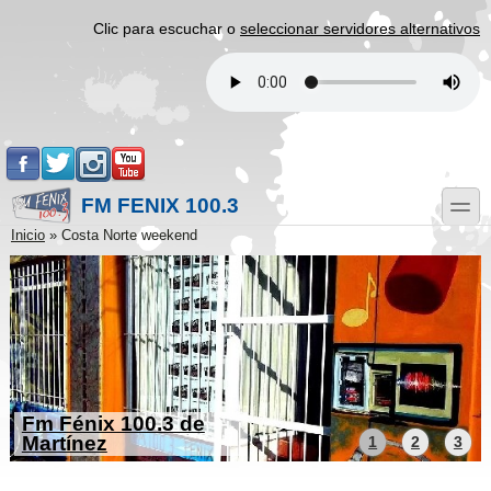
Pasar al contenido principal
Skip to search
Clic para escuchar o
seleccionar servidores alternativos
.
.
.
.
FM FENIX 100.3
toggle
Usted está aquí
Inicio
»
Costa Norte weekend
Fm Fénix 100.3 de
Martínez
1
2
3